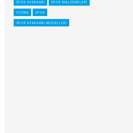
SPOR AYAKKABI
SPOR MALZEMELERI
YÜZME
SPOR
SPOR AYAKKABI MODELLERI