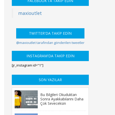
FACEBOOK'TA TAKİP EDİN
maxioutlet
TWITTER'DA TAKİP EDİN
@maxioutlet tarafından gönderilen tweetler
INSTAGRAM'DA TAKİP EDİN
[jr_instagram id="1"]
SON YAZILAR
Bu Bilgileri Okuduktan
Sonra Ayakkabılarını Daha
Çok Seveceksin