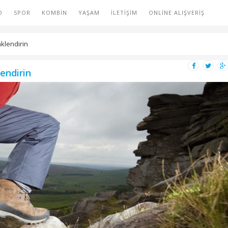
D
SPOR
KOMBIN
YAŞAM
İLETIŞIM
ONLINE ALIŞVERIŞ
klendirin
endirin