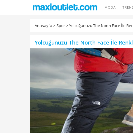
MODA
TREN
Anasayfa
>
Spor
>
Yolcuğunuzu The North Face İle Ren
Yolcuğunuzu The North Face İle Renkl