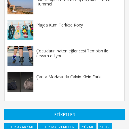
Hummel
Plajda Kum Terlikte Roxy
Çocukların paten eğlencesi Tempish ile
devam ediyor
Çanta Modasında Calvin Klein Farkı
ETİKETLER
SPOR AYAKKABI
SPOR MALZEMELERI
YÜZME
SPOR