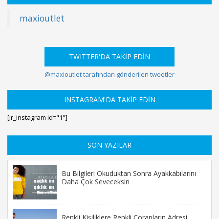
maxioutlet
TWITTER'DA TAKİP EDİN
@maxioutlet tarafından gönderilen tweetler
INSTAGRAM'DA TAKİP EDİN
[jr_instagram id="1"]
SON YAZILAR
Bu Bilgileri Okuduktan Sonra Ayakkabılarını
Daha Çok Seveceksin
Renkli Kişiliklere Renkli Çorapların Adresi