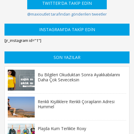
TWITTER'DA TAKİP EDİN
@maxioutlet tarafından gönderilen tweetler
INSTAGRAM'DA TAKİP EDİN
[jr_instagram id="1"]
SON YAZILAR
Bu Bilgileri Okuduktan Sonra Ayakkabılarını
Daha Çok Seveceksin
Renkli Kişiliklere Renkli Çorapların Adresi
Hummel
Plajda Kum Terlikte Roxy