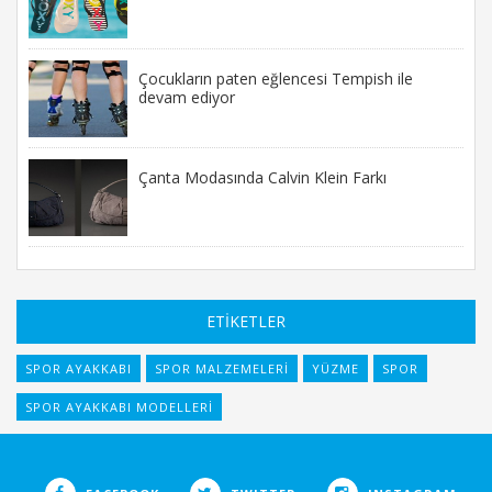
Çocukların paten eğlencesi Tempish ile
devam ediyor
Çanta Modasında Calvin Klein Farkı
ETİKETLER
SPOR AYAKKABI
SPOR MALZEMELERI
YÜZME
SPOR
SPOR AYAKKABI MODELLERI